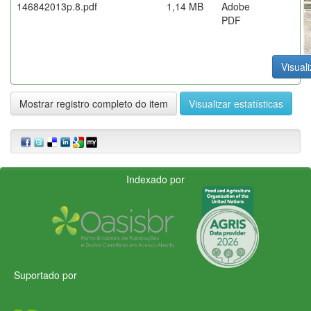
146842013p.8.pdf
1,14 MB
Adobe
PDF
Visuali
Mostrar registro completo do item
Visualizar estatísticas
Indexado por
Suportado por