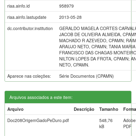
riaa.ainfo.id
958979
riaa.ainfo.lastupdate
2013-05-28
dc.contributor.institution
GERALDO MAGELA CORTES CARVAL
JACOB DE OLIVEIRA ALMEIDA, CPAM
MACHADO R AZEVEDO, CPAMN; RAI
ARAUJO NETO, CPAMN; TANIA MARIA
FRANCISCO DAS CHAGAS MONTEIRO
NILTON LOPES DA FROTA, CPAMN; AN
NETO, CPAMN.
Aparece nas coleções:
Série Documentos (CPAMN)
Arquivos associados a este item:
Arquivo
Descrição
Tamanho
Forma
Doc208OrigemGadoPeDuro.pdf
548,76
Adobe
kB
PDF