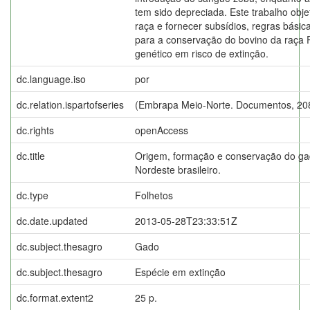
tem sido depreciada. Este trabalho objet
raça e fornecer subsídios, regras básica
para a conservação do bovino da raça P
genético em risco de extinção.
dc.language.iso
por
dc.relation.ispartofseries
(Embrapa Meio-Norte. Documentos, 208
dc.rights
openAccess
dc.title
Origem, formação e conservação do ga
Nordeste brasileiro.
dc.type
Folhetos
dc.date.updated
2013-05-28T23:33:51Z
dc.subject.thesagro
Gado
dc.subject.thesagro
Espécie em extinção
dc.format.extent2
25 p.