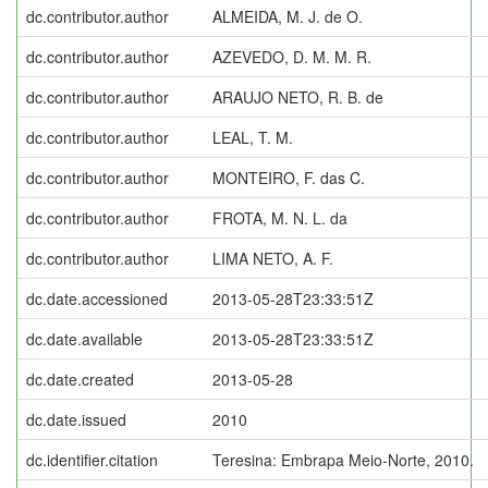
dc.contributor.author
ALMEIDA, M. J. de O.
dc.contributor.author
AZEVEDO, D. M. M. R.
dc.contributor.author
ARAUJO NETO, R. B. de
dc.contributor.author
LEAL, T. M.
dc.contributor.author
MONTEIRO, F. das C.
dc.contributor.author
FROTA, M. N. L. da
dc.contributor.author
LIMA NETO, A. F.
dc.date.accessioned
2013-05-28T23:33:51Z
dc.date.available
2013-05-28T23:33:51Z
dc.date.created
2013-05-28
dc.date.issued
2010
dc.identifier.citation
Teresina: Embrapa Meio-Norte, 2010.