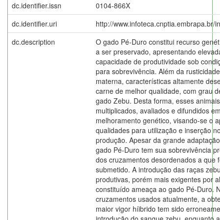
dc.identifier.issn
0104-866X
dc.identifier.uri
http://www.infoteca.cnptia.embrapa.br/
dc.description
O gado Pé-Duro constitui recurso genét
a ser preservado, apresentando elevada
capacidade de produtividade sob condiç
para sobrevivência. Além da rusticidade,
materna, características altamente dese
carne de melhor qualidade, com grau d
gado Zebu. Desta forma, esses animais
multiplicados, avaliados e difundidos 
melhoramento genético, visando-se o a
qualidades para utilização e inserção n
produção. Apesar da grande adaptação a
gado Pé-Duro tem sua sobrevivência pr
dos cruzamentos desordenados a que fo
submetido. A introdução das raças zebu
produtivas, porém mais exigentes por 
constituído ameaça ao gado Pé-Duro. 
cruzamentos usados atualmente, a obt
maior vigor híibrido tem sido erroneam
introdução do sangue zebu, enquanto a