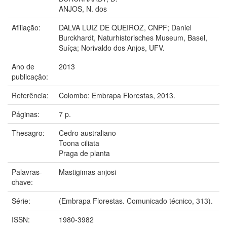
ANJOS, N. dos
Afiliação:
DALVA LUIZ DE QUEIROZ, CNPF; Daniel
Burckhardt, Naturhistorisches Museum, Basel,
Suíça; Norivaldo dos Anjos, UFV.
Ano de
2013
publicação:
Referência:
Colombo: Embrapa Florestas, 2013.
Páginas:
7 p.
Thesagro:
Cedro australiano
Toona ciliata
Praga de planta
Palavras-
Mastigimas anjosi
chave:
Série:
(Embrapa Florestas. Comunicado técnico, 313).
ISSN:
1980-3982