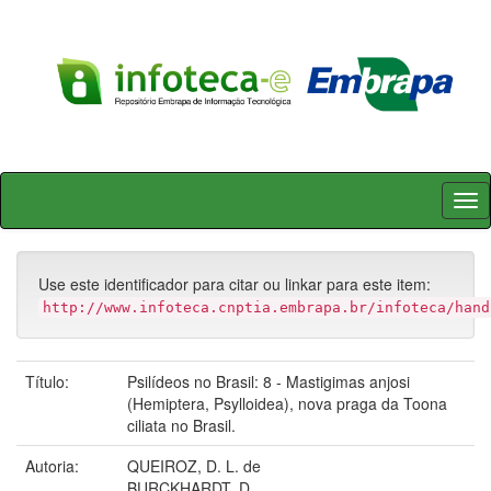
Skip
navigation
Use este identificador para citar ou linkar para este item:
http://www.infoteca.cnptia.embrapa.br/infoteca/hand
Título:
Psilídeos no Brasil: 8 - Mastigimas anjosi
(Hemiptera, Psylloidea), nova praga da Toona
ciliata no Brasil.
Autoria:
QUEIROZ, D. L. de
BURCKHARDT, D.