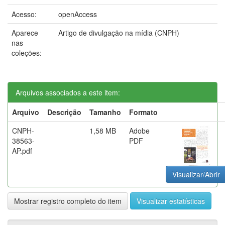
Acesso:
openAccess
Aparece
Artigo de divulgação na mídia (CNPH)
nas
coleções:
Arquivos associados a este item:
Arquivo
Descrição
Tamanho
Formato
CNPH-
1,58 MB
Adobe
38563-
PDF
AP.pdf
Visualizar/Abrir
Mostrar registro completo do item
Visualizar estatísticas