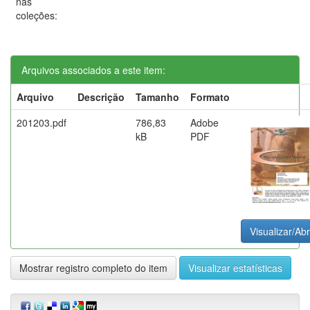
nas
coleções:
Arquivos associados a este item:
Arquivo
Descrição
Tamanho
Formato
201203.pdf
786,83
Adobe
kB
PDF
Visualizar/Abr
Mostrar registro completo do item
Visualizar estatísticas