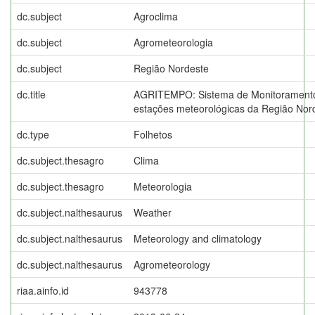
dc.subject
Agroclima
dc.subject
Agrometeorologia
dc.subject
Região Nordeste
dc.title
AGRITEMPO: Sistema de Monitoramento
estações meteorológicas da Região Nor
dc.type
Folhetos
dc.subject.thesagro
Clima
dc.subject.thesagro
Meteorologia
dc.subject.nalthesaurus
Weather
dc.subject.nalthesaurus
Meteorology and climatology
dc.subject.nalthesaurus
Agrometeorology
riaa.ainfo.id
943778