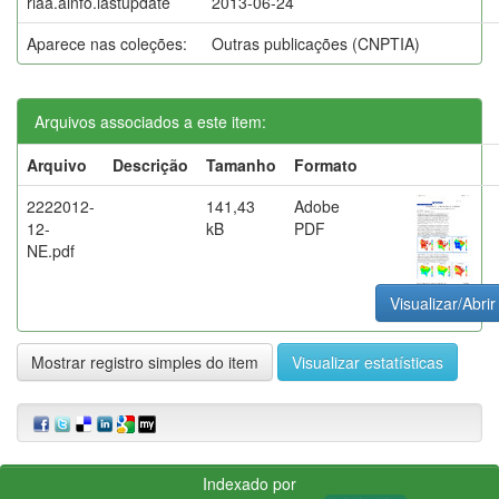
riaa.ainfo.lastupdate
2013-06-24
Aparece nas coleções:
Outras publicações (CNPTIA)
Arquivos associados a este item:
Arquivo
Descrição
Tamanho
Formato
2222012-
141,43
Adobe
12-
kB
PDF
NE.pdf
Visualizar/Abrir
Mostrar registro simples do item
Visualizar estatísticas
Indexado por