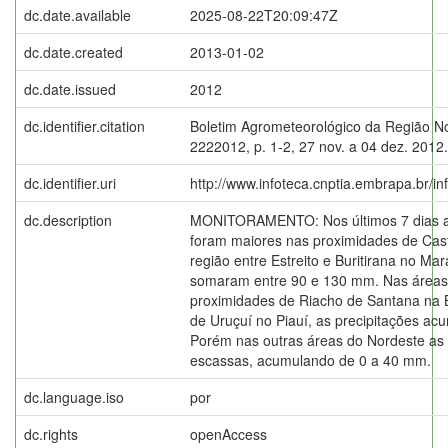
dc.date.available
2025-08-22T20:09:47Z
dc.date.created
2013-01-02
dc.date.issued
2012
dc.identifier.citation
Boletim Agrometeorológico da Região N
2222012, p. 1-2, 27 nov. a 04 dez. 2012.
dc.identifier.uri
http://www.infoteca.cnptia.embrapa.br/i
dc.description
MONITORAMENTO: Nos últimos 7 dias a
foram maiores nas proximidades de Cast
região entre Estreito e Buritirana no M
somaram entre 90 e 130 mm. Nas áreas 
proximidades de Riacho de Santana na B
de Uruçuí no Piauí, as precipitações a
Porém nas outras áreas do Nordeste as
escassas, acumulando de 0 a 40 mm.
dc.language.iso
por
dc.rights
openAccess