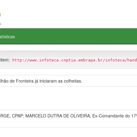
atísticas
 item:
http://www.infoteca.cnptia.embrapa.br/infoteca/hand
ão de Fronteira já iniciaram as colheitas.
GE, CPAP; MARCELO DUTRA DE OLIVEIRA, Ex-Comandante do 17º B