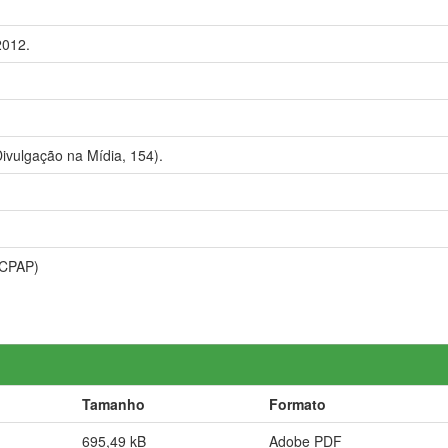
2012.
ivulgação na Mídia, 154).
(CPAP)
Tamanho
Formato
695,49 kB
Adobe PDF