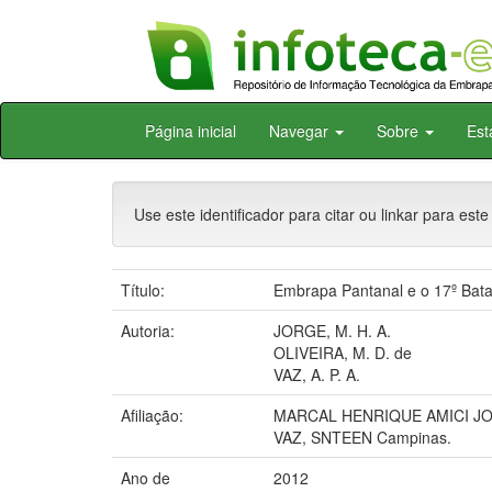
Skip
Página inicial
Navegar
Sobre
Est
navigation
Use este identificador para citar ou linkar para este
Título:
Embrapa Pantanal e o 17º Batalh
Autoria:
JORGE, M. H. A.
OLIVEIRA, M. D. de
VAZ, A. P. A.
Afiliação:
MARCAL HENRIQUE AMICI JOR
VAZ, SNTEEN Campinas.
Ano de
2012