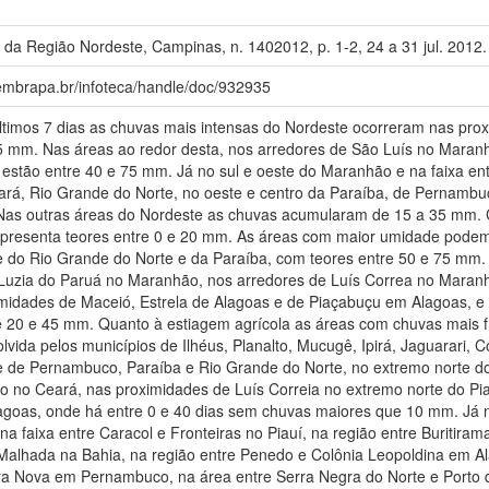
da Região Nordeste, Campinas, n. 1402012, p. 1-2, 24 a 31 jul. 2012.
.embrapa.br/infoteca/handle/doc/932935
os 7 dias as chuvas mais intensas do Nordeste ocorreram nas pro
 mm. Nas áreas ao redor desta, nos arredores de São Luís no Maranh
 estão entre 40 e 75 mm. Já no sul e oeste do Maranhão e na faixa e
eará, Rio Grande do Norte, no oeste e centro da Paraíba, de Pernamb
Nas outras áreas do Nordeste as chuvas acumularam de 15 a 35 mm. 
apresenta teores entre 0 e 20 mm. As áreas com maior umidade podem 
te do Rio Grande do Norte e da Paraíba, com teores entre 50 e 75 mm.
 Luzia do Paruá no Maranhão, nos arredores de Luís Correa no Maranh
idades de Maceió, Estrela de Alagoas e de Piaçabuçu em Alagoas, e 
e 20 e 45 mm. Quanto à estiagem agrícola as áreas com chuvas mais 
lvida pelos municípios de Ilhéus, Planalto, Mucugê, Ipirá, Jaguarari,
te de Pernambuco, Paraíba e Rio Grande do Norte, no extremo norte d
o no Ceará, nas proximidades de Luís Correia no extremo norte do Pia
goas, onde há entre 0 e 40 dias sem chuvas maiores que 10 mm. Já n
a faixa entre Caracol e Fronteiras no Piauí, na região entre Buritir
 Malhada na Bahia, na região entre Penedo e Colônia Leopoldina em 
rra Nova em Pernambuco, na área entre Serra Negra do Norte e Porto