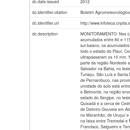
dc.date.issued
2012
dc.identifier.citation
Boletim Agrometeorológico 
dc.identifier.uri
http://www.infoteca.cnptia
dc.description
MONITORAMENTO: Nos últim
acumulados entre 80 e 115
sul baiano, os acumulados
todo o estado do Piauí, C
ultrapassaram os 10 mm. 
parte da região Nordeste 
Salvador na Bahia, no les
Turiaçu, São Luís e Santa
de Pernambuco, nas proxim
umidade do solo está entr
e Belmonte, na região envo
estado do Sergipe, no les
Quixadá e a cerca de Cedr
de Delmiro Gouveia em Ala
no Maranhão, de Uruçuí e n
na faixa entre Tremedal e
Francisco, Salgueiro e Te