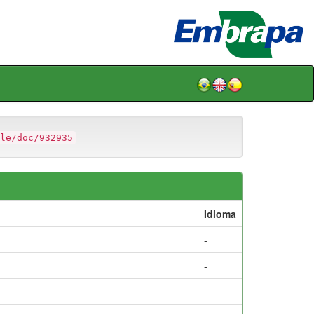
le/doc/932935
Idioma
-
-