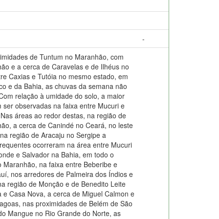
-
ximidades de Tuntum no Maranhão, com
ão e a cerca de Caravelas e de Ilhéus no
ntre Caxias e Tutóia no mesmo estado, em
uco e da Bahia, as chuvas da semana não
Com relação à umidade do solo, a maior
ser observadas na faixa entre Mucuri e
 Nas áreas ao redor destas, na região de
ão, a cerca de Canindé no Ceará, no leste
na região de Aracaju no Sergipe a
frequentes ocorreram na área entre Mucuri
 Conde e Salvador na Bahia, em todo o
o Maranhão, na faixa entre Beberibe e
uí, nos arredores de Palmeira dos Índios e
a região de Monção e de Benedito Leite
ama e Casa Nova, a cerca de Miguel Calmon e
Alagoas, nas proximidades de Belém de São
 do Mangue no Rio Grande do Norte, as