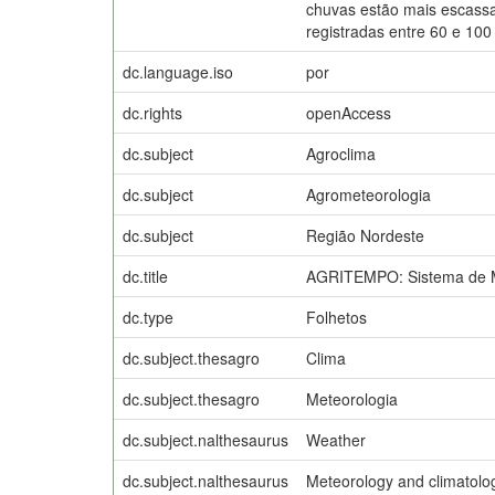
chuvas estão mais escassa
registradas entre 60 e 100 
dc.language.iso
por
dc.rights
openAccess
dc.subject
Agroclima
dc.subject
Agrometeorologia
dc.subject
Região Nordeste
dc.title
AGRITEMPO: Sistema de Mo
dc.type
Folhetos
dc.subject.thesagro
Clima
dc.subject.thesagro
Meteorologia
dc.subject.nalthesaurus
Weather
dc.subject.nalthesaurus
Meteorology and climatolo