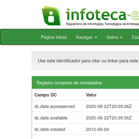
Skip
Página inicial
Navegar
Sobre
Est
navigation
Use este identificador para citar ou linkar para este
Registro completo de metadados
Campo DC
Valor
dc.date.accessioned
2025-08-22T20:05:36Z
dc.date.available
2025-08-22T20:05:36Z
dc.date.created
2012-09-04