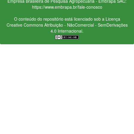
Empresa Brasileira de Pesquisa Agropecuária - Embrapa
SAC:
https://www.embrapa.br/fale-conosco
O conteúdo do repositório está licenciado sob a Licença
Creative Commons
Atribuição - NãoComercial - SemDerivações
4.0 Internacional.