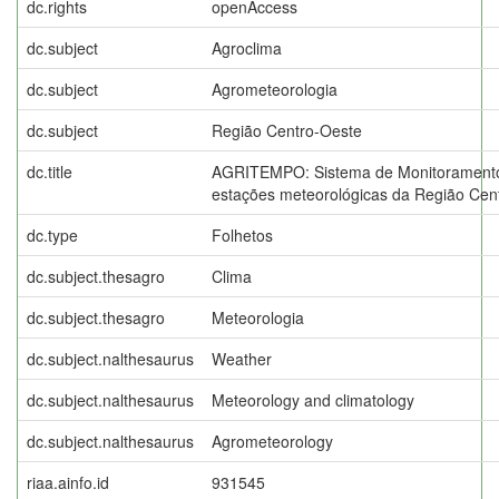
dc.rights
openAccess
dc.subject
Agroclima
dc.subject
Agrometeorologia
dc.subject
Região Centro-Oeste
dc.title
AGRITEMPO: Sistema de Monitoramento
estações meteorológicas da Região Cen
dc.type
Folhetos
dc.subject.thesagro
Clima
dc.subject.thesagro
Meteorologia
dc.subject.nalthesaurus
Weather
dc.subject.nalthesaurus
Meteorology and climatology
dc.subject.nalthesaurus
Agrometeorology
riaa.ainfo.id
931545