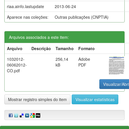
riaa.ainfo.lastupdate
2013-06-24
Aparece nas coleções:
Outras publicações (CNPTIA)
Arquivos associados a este item:
Arquivo
Descrição
Tamanho
Formato
1032012-
256,14
Adobe
06062012-
kB
PDF
CO.pdf
Visualizar/Abri
Mostrar registro simples do item
Visualizar estatísticas