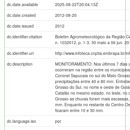
dc.date.available
2025-08-22T20:04:13Z
dc.date.created
2012-08-20
dc.date.issued
2012
dc.identifier.citation
Boletim Agrometeorológico da Região C
n. 1032012, p. 1-3, 30 maio a 06 jun. 20
dc.identifier.uri
http://www.infoteca.cnptia.embrapa.br/i
dc.description
MONITORAMENTO: Nos últimos 7 dias a
ocorreram na região entre os municípios
Coronel Sapucaia no sul do Mato Gross
precipitações entre 40 e 80 mm. Entreta
Grosso do Sul, no norte e oeste de Goiá
Catalão no mesmo estado, no leste, no 
Grosso as chuvas foram mais escassas,
mm. Enquanto no restante do Centro-O
ficaram entre 10 e 30 mm.
dc.language.iso
por