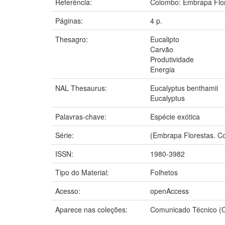
Referência:
Colombo: Embrapa Flor
Páginas:
4 p.
Thesagro:
Eucalipto
Carvão
Produtividade
Energia
NAL Thesaurus:
Eucalyptus benthamii
Eucalyptus
Palavras-chave:
Espécie exótica
Série:
(Embrapa Florestas. Co
ISSN:
1980-3982
Tipo do Material:
Folhetos
Acesso:
openAccess
Aparece nas coleções:
Comunicado Técnico (