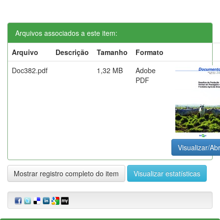
Arquivos associados a este item:
Arquivo
Descrição
Tamanho
Formato
Doc382.pdf
1,32 MB
Adobe
PDF
Visualizar/Abr
Mostrar registro completo do item
Visualizar estatísticas