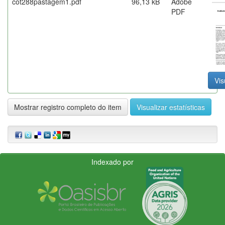
cot288pastagem1.pdf
96,13 kB
Adobe
PDF
Vis
Mostrar registro completo do item
Visualizar estatísticas
Indexado por