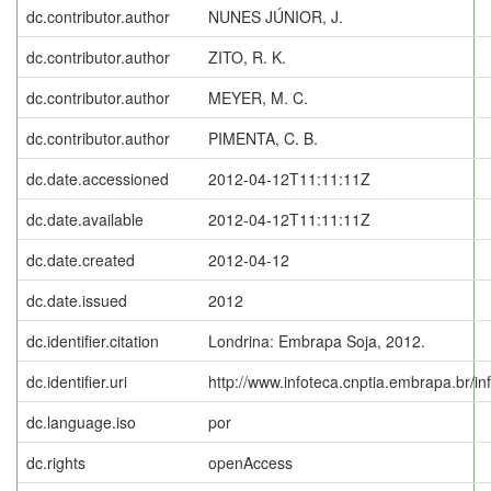
dc.contributor.author
NUNES JÚNIOR, J.
dc.contributor.author
ZITO, R. K.
dc.contributor.author
MEYER, M. C.
dc.contributor.author
PIMENTA, C. B.
dc.date.accessioned
2012-04-12T11:11:11Z
dc.date.available
2012-04-12T11:11:11Z
dc.date.created
2012-04-12
dc.date.issued
2012
dc.identifier.citation
Londrina: Embrapa Soja, 2012.
dc.identifier.uri
http://www.infoteca.cnptia.embrapa.br/i
dc.language.iso
por
dc.rights
openAccess