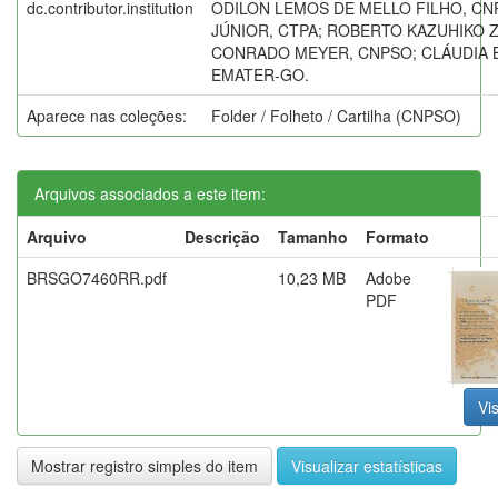
dc.contributor.institution
ODILON LEMOS DE MELLO FILHO, CN
JÚNIOR, CTPA; ROBERTO KAZUHIKO Z
CONRADO MEYER, CNPSO; CLÁUDIA 
EMATER-GO.
Aparece nas coleções:
Folder / Folheto / Cartilha (CNPSO)
Arquivos associados a este item:
Arquivo
Descrição
Tamanho
Formato
BRSGO7460RR.pdf
10,23 MB
Adobe
PDF
Vis
Mostrar registro simples do item
Visualizar estatísticas