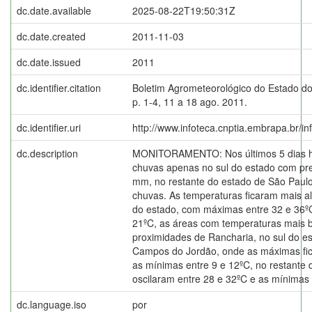
dc.date.available
2025-08-22T19:50:31Z
dc.date.created
2011-11-03
dc.date.issued
2011
dc.identifier.citation
Boletim Agrometeorológico do Estado do
p. 1-4, 11 a 18 ago. 2011.
dc.identifier.uri
http://www.infoteca.cnptia.embrapa.br/i
dc.description
MONITORAMENTO: Nos últimos 5 dias ho
chuvas apenas no sul do estado com pre
mm, no restante do estado de São Paulo
chuvas. As temperaturas ficaram mais al
do estado, com máximas entre 32 e 36º
21ºC, as áreas com temperaturas mais 
proximidades de Rancharia, no sul do es
Campos do Jordão, onde as máximas fic
as mínimas entre 9 e 12ºC, no restante
oscilaram entre 28 e 32ºC e as mínimas 
dc.language.iso
por