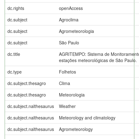
dc.rights
openAccess
dc.subject
Agroclima
dc.subject
Agrometeorologia
dc.subject
São Paulo
dc.title
AGRITEMPO: Sistema de Monitoramento
estações meteorológicas de São Paulo.
dc.type
Folhetos
dc.subject.thesagro
Clima
dc.subject.thesagro
Meteorologia
dc.subject.nalthesaurus
Weather
dc.subject.nalthesaurus
Meteorology and climatology
dc.subject.nalthesaurus
Agrometeorology