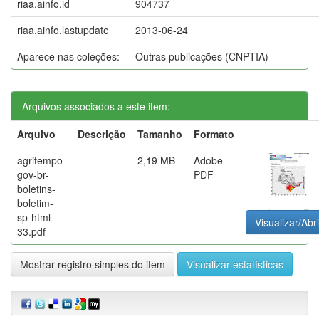
riaa.ainfo.id
904737
riaa.ainfo.lastupdate
2013-06-24
Aparece nas coleções:
Outras publicações (CNPTIA)
Arquivos associados a este item:
Arquivo
Descrição
Tamanho
Formato
agritempo-
2,19 MB
Adobe
gov-br-
PDF
boletins-
boletim-
sp-html-
Visualizar/Abri
33.pdf
Mostrar registro simples do item
Visualizar estatísticas