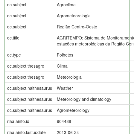
dc.subject
Agroclima
dc.subject
Agrometeorologia
dc.subject
Região Centro-Oeste
dc.title
AGRITEMPO: Sistema de Monitoramento
estações meteorológicas da Região Cen
dc.type
Folhetos
dc.subject.thesagro
Clima
dc.subject.thesagro
Meteorologia
dc.subject.nalthesaurus
Weather
dc.subject.nalthesaurus
Meteorology and climatology
dc.subject.nalthesaurus
Agrometeorology
riaa.ainfo.id
904488
riaa.ainfo.lastupdate
2013-06-24