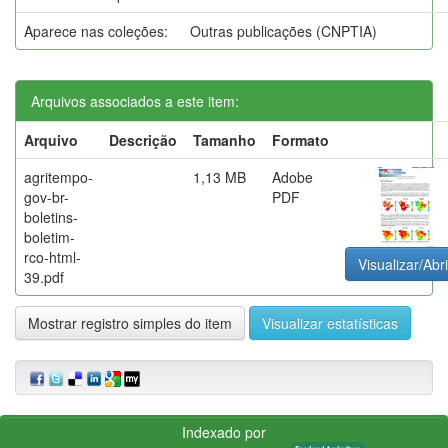
Aparece nas coleções:
Outras publicações (CNPTIA)
Arquivos associados a este item:
Arquivo
Descrição
Tamanho
Formato
agritempo-
1,13 MB
Adobe
gov-br-
PDF
boletins-
boletim-
rco-html-
Visualizar/Abri
39.pdf
Mostrar registro simples do item
Visualizar estatísticas
Indexado por