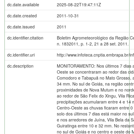
dc.date.available
2025-08-22T19:47:11Z
dc.date.created
2011-10-31
dc.date.issued
2011
dc.identifier.citation
Boletim Agrometeorológico da Região C
n. 1832011, p. 1-2, 21 a 28 set. 2011.
dc.identifier.uri
http://www.infoteca.cnptia.embrapa.br/i
dc.description
MONITORAMENTO: Nos últimos 7 dias a
Oeste se concentraram ao redor das cid
Comodoro e Tabapuã no Mato Grosso, a
34 mm. No sul de Goiás, na região cent
proximidades de Nova Mutum e no nord
ao redor de São Felix do Xingu, Vila Ric
precipitações acumularam entre 4 e 14 
Centro-Oeste as chuvas ficaram entre 
solo dos últimos 7 dias está maior no su
e nos arredores de Juína, Vila Bela da 
Guiratinga entre 10 e 32 mm. No restan
no sul de Goiás e no centro e oeste do