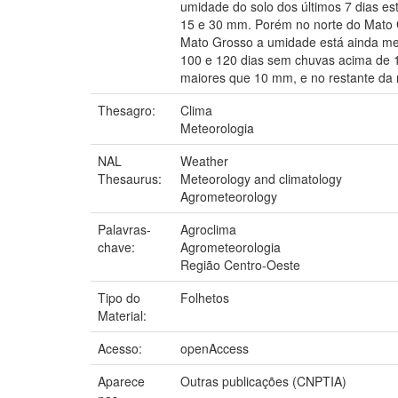
umidade do solo dos últimos 7 dias e
15 e 30 mm. Porém no norte do Mato G
Mato Grosso a umidade está ainda meno
100 e 120 dias sem chuvas acima de 1
maiores que 10 mm, e no restante da r
Thesagro:
Clima
Meteorologia
NAL
Weather
Thesaurus:
Meteorology and climatology
Agrometeorology
Palavras-
Agroclima
chave:
Agrometeorologia
Região Centro-Oeste
Tipo do
Folhetos
Material:
Acesso:
openAccess
Aparece
Outras publicações (CNPTIA)