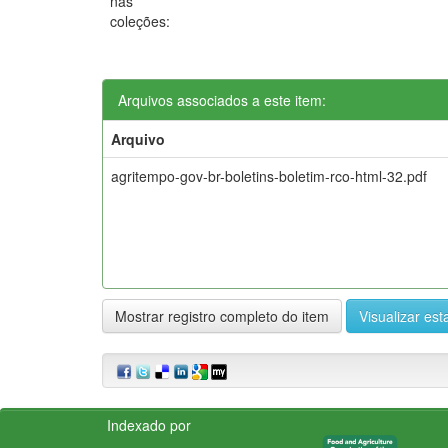
nas
coleções:
Arquivos associados a este item:
Arquivo
agritempo-gov-br-boletins-boletim-rco-html-32.pdf
Mostrar registro completo do item
Visualizar esta
Indexado por