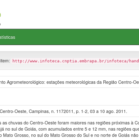
atísticas
 item:
http://www.infoteca.cnptia.embrapa.br/infoteca/hand
o Agrometeorológico: estações meteorológicas da Região Centro-Oe
Centro-Oeste, Campinas, n. 1172011, p. 1-2, 03 a 10 ago. 2011.
s chuvas do Centro-Oeste foram maiores nas regiões próximas à Co
ajá no sul de Goiás, com acumulados entre 5 e 12 mm, nas regiões que
do Mato Grosso, no sul do Mato Grosso do Sul e no norte de Goiás não