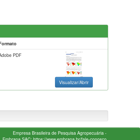
Formato
Adobe PDF
Visualizar/Abrir
Empresa Brasileira de Pesquisa Agropecuária -
Embrapa
SAC:
https://www.embrapa.br/fale-conosco