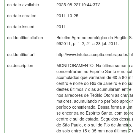
dc.date.available
2025-08-22T19:44:37Z
dc.date.created
2011-10-25
dc.date.issued
2011
dc.identifier.citation
Boletim Agrometeorológico da Região S
992011, p. 1-2, 21 a 28 jul. 2011.
dc.identifier.uri
http://www.infoteca.cnptia.embrapa.br/i
dc.description
MONITORAMENTO: Na última semana as
concentraram no Espírito Santo e no sul
acumulados que variaram de 60 a 80 mm.
centro e norte do Rio de Janeiro e no s
destes últimos 7 dias acumularam entre
nos arredores de Teófilo Otoni as chuv
maiores, acumulando no período apro
período considerado. Dessa forma a umi
se encontra no Espírito Santo, com teo
centro e sul do estado. Seguidos dessa
de São Paulo, e o sul do Rio de Janeiro
do solo entre 15 e 35 mm nos últimos 7 d