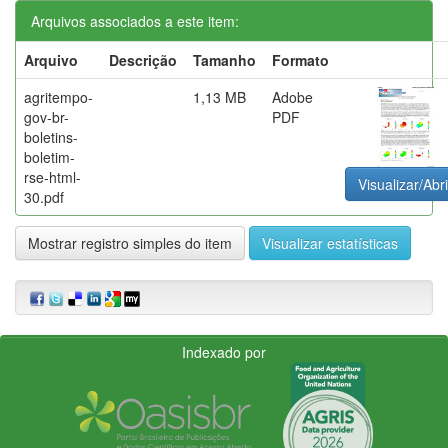
Arquivos associados a este item:
Arquivo
Descrição
Tamanho
Formato
agritempo-
1,13 MB
Adobe
gov-br-
PDF
boletins-
boletim-
rse-html-
Visualizar/Abri
30.pdf
Mostrar registro simples do item
Visualizar estatísticas
Indexado por