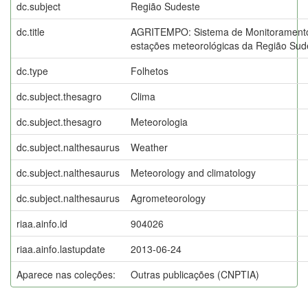
dc.subject
Região Sudeste
dc.title
AGRITEMPO: Sistema de Monitoramento
estações meteorológicas da Região Sud
dc.type
Folhetos
dc.subject.thesagro
Clima
dc.subject.thesagro
Meteorologia
dc.subject.nalthesaurus
Weather
dc.subject.nalthesaurus
Meteorology and climatology
dc.subject.nalthesaurus
Agrometeorology
riaa.ainfo.id
904026
riaa.ainfo.lastupdate
2013-06-24
Aparece nas coleções:
Outras publicações (CNPTIA)