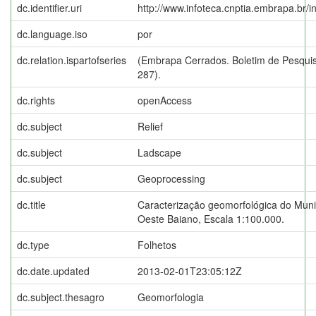
dc.identifier.uri
http://www.infoteca.cnptia.embrapa.br/
dc.language.iso
por
dc.relation.ispartofseries
(Embrapa Cerrados. Boletim de Pesqui
287).
dc.rights
openAccess
dc.subject
Relief
dc.subject
Ladscape
dc.subject
Geoprocessing
dc.title
Caracterização geomorfológica do Munic
Oeste Baiano, Escala 1:100.000.
dc.type
Folhetos
dc.date.updated
2013-02-01T23:05:12Z
dc.subject.thesagro
Geomorfologia