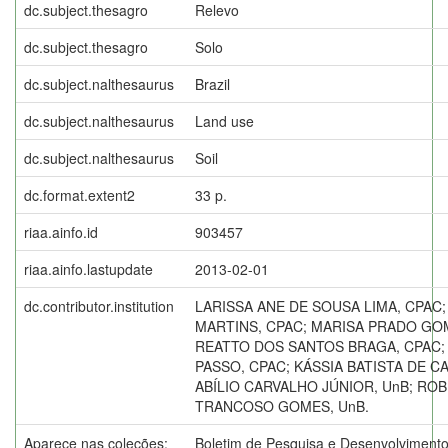
dc.subject.thesagro
Relevo
dc.subject.thesagro
Solo
dc.subject.nalthesaurus
Brazil
dc.subject.nalthesaurus
Land use
dc.subject.nalthesaurus
Soil
dc.format.extent2
33 p.
riaa.ainfo.id
903457
riaa.ainfo.lastupdate
2013-02-01
dc.contributor.institution
LARISSA ANE DE SOUSA LIMA, CPAC
MARTINS, CPAC; MARISA PRADO GO
REATTO DOS SANTOS BRAGA, CPAC;
PASSO, CPAC; KÁSSIA BATISTA DE 
ABÍLIO CARVALHO JÚNIOR, UnB; R
TRANCOSO GOMES, UnB.
Aparece nas coleções:
Boletim de Pesquisa e Desenvolviment