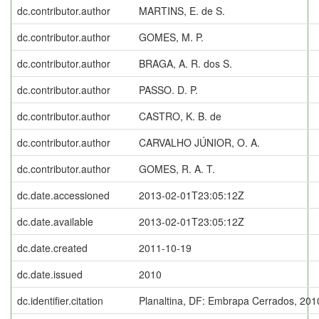
dc.contributor.author
MARTINS, E. de S.
dc.contributor.author
GOMES, M. P.
dc.contributor.author
BRAGA, A. R. dos S.
dc.contributor.author
PASSO. D. P.
dc.contributor.author
CASTRO, K. B. de
dc.contributor.author
CARVALHO JÚNIOR, O. A.
dc.contributor.author
GOMES, R. A. T.
dc.date.accessioned
2013-02-01T23:05:12Z
dc.date.available
2013-02-01T23:05:12Z
dc.date.created
2011-10-19
dc.date.issued
2010
dc.identifier.citation
Planaltina, DF: Embrapa Cerrados, 201