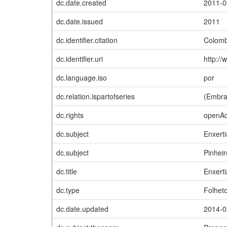
dc.date.created
2011-0
dc.date.issued
2011
dc.identifier.citation
Colomb
dc.identifier.uri
http://
dc.language.iso
por
dc.relation.ispartofseries
(Embra
dc.rights
openA
dc.subject
Enxerti
dc.subject
Pinhei
dc.title
Enxerti
dc.type
Folhet
dc.date.updated
2014-0