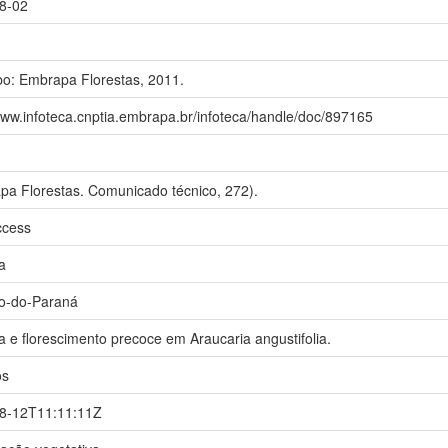
8-02
o: Embrapa Florestas, 2011.
www.infoteca.cnptia.embrapa.br/infoteca/handle/doc/897165
pa Florestas. Comunicado técnico, 272).
ccess
a
ro-do-Paraná
a e florescimento precoce em Araucaria angustifolia.
os
8-12T11:11:11Z