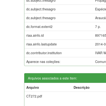
dc.subject.thesagro
Propag
dc.subject.thesagro
Espécie
dc.subject.thesagro
Araucár
dc.format.extent2
7 p.
riaa.ainfo.id
89716
riaa.ainfo.lastupdate
2014-0
dc.contributor.institution
IVAR 
Aparece nas coleções:
Comuni
Arquivos associados a este item:
Arquivo
Descrição
CT272.pdf