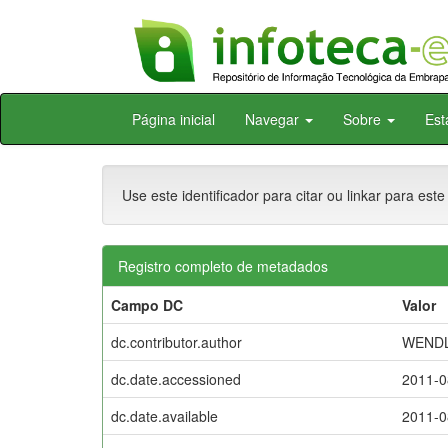
Skip
Página inicial
Navegar
Sobre
Est
navigation
Use este identificador para citar ou linkar para este
Registro completo de metadados
Campo DC
Valor
dc.contributor.author
WENDLI
dc.date.accessioned
2011-0
dc.date.available
2011-0