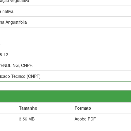
ação vegetativa
 nativa
ia Angustifólia
5
8-12
WENDLING, CNPF.
cado Técnico (CNPF)
Tamanho
Formato
3,56 MB
Adobe PDF