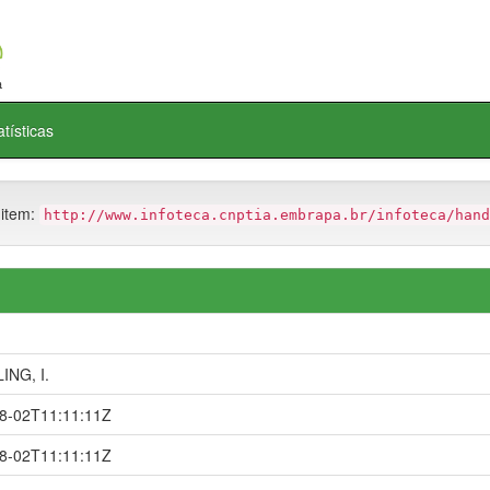
atísticas
 item:
http://www.infoteca.cnptia.embrapa.br/infoteca/hand
NG, I.
8-02T11:11:11Z
8-02T11:11:11Z