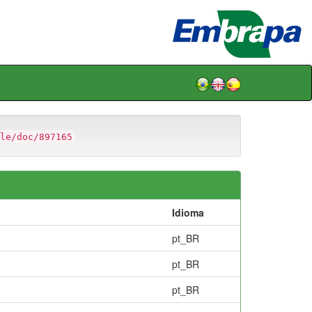
le/doc/897165
Idioma
pt_BR
pt_BR
pt_BR