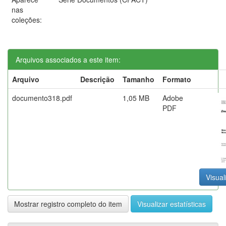
nas
coleções:
Arquivos associados a este item:
Arquivo
Descrição
Tamanho
Formato
documento318.pdf
1,05 MB
Adobe
PDF
Visual
Mostrar registro completo do item
Visualizar estatísticas