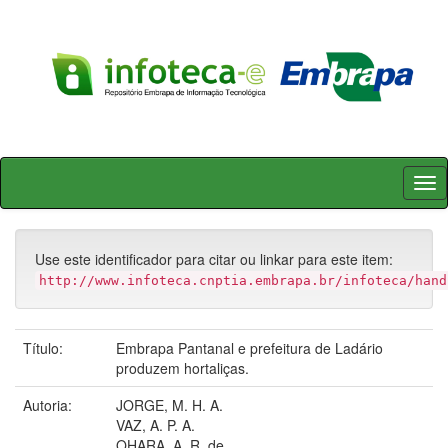
Skip
navigation
Use este identificador para citar ou linkar para este item:
http://www.infoteca.cnptia.embrapa.br/infoteca/hand
Título:
Embrapa Pantanal e prefeitura de Ladário
produzem hortaliças.
Autoria:
JORGE, M. H. A.
VAZ, A. P. A.
OHARA, A. R. de