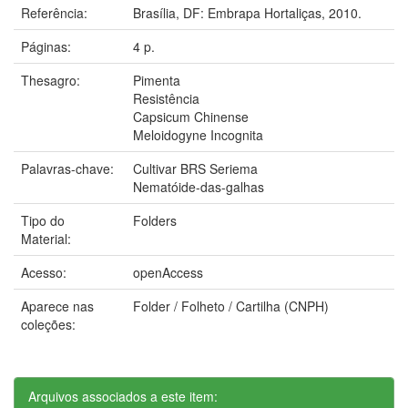
Referência:
Brasília, DF: Embrapa Hortaliças, 2010.
Páginas:
4 p.
Thesagro:
Pimenta
Resistência
Capsicum Chinense
Meloidogyne Incognita
Palavras-chave:
Cultivar BRS Seriema
Nematóide-das-galhas
Tipo do
Folders
Material:
Acesso:
openAccess
Aparece nas
Folder / Folheto / Cartilha (CNPH)
coleções:
Arquivos associados a este item: