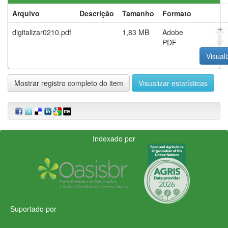
Arquivo
Descrição
Tamanho
Formato
digitalizar0210.pdf
1,83 MB
Adobe
PDF
Visuali
Mostrar registro completo do item
Visualizar estatísticas
Indexado por
Suportado por