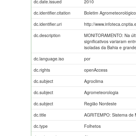
dc.date.issued
2010
dc.identifier.citation
Boletim Agrometeorológico 
dc.identifier.uri
http://www.infoteca.cnptia
dc.description
MONITORAMENTO: Na última
significativos variaram en
isoladas da Bahia e grande
dc.language.iso
por
dc.rights
openAccess
dc.subject
Agroclima
dc.subject
Agrometeorologia
dc.subject
Região Nordeste
dc.title
AGRITEMPO: Sistema de Mo
dc.type
Folhetos