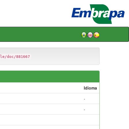
le/doc/881667
Idioma
-
-