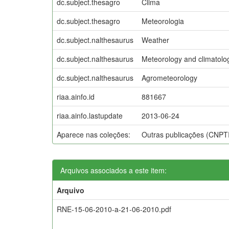
dc.subject.thesagro
Clima
dc.subject.thesagro
Meteorologia
dc.subject.nalthesaurus
Weather
dc.subject.nalthesaurus
Meteorology and climatolo
dc.subject.nalthesaurus
Agrometeorology
riaa.ainfo.id
881667
riaa.ainfo.lastupdate
2013-06-24
Aparece nas coleções:
Outras publicações (CNPT
Arquivos associados a este item:
Arquivo
RNE-15-06-2010-a-21-06-2010.pdf