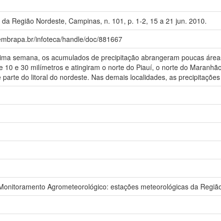
da Região Nordeste, Campinas, n. 101, p. 1-2, 15 a 21 jun. 2010.
.embrapa.br/infoteca/handle/doc/881667
 semana, os acumulados de precipitação abrangeram poucas áreas
tre 10 e 30 milímetros e atingiram o norte do Piauí, o norte do Maran
 parte do litoral do nordeste. Nas demais localidades, as precipitaç
nitoramento Agrometeorológico: estações meteorológicas da Região