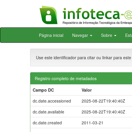
Skip
Página inicial
Navegar
Sobre
Est
navigation
Use este identificador para citar ou linkar para este
Registro completo de metadados
Campo DC
Valor
dc.date.accessioned
2025-08-22T19:40:40Z
dc.date.available
2025-08-22T19:40:40Z
dc.date.created
2011-03-21