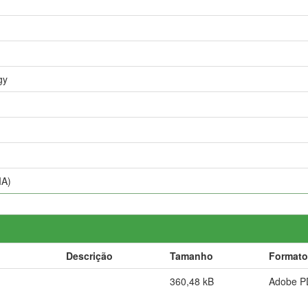
gy
IA)
Descrição
Tamanho
Formato
360,48 kB
Adobe P