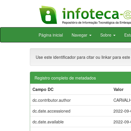
Skip
Página inicial
Navegar
Sobre
Est
navigation
Use este identificador para citar ou linkar para este
Registro completo de metadados
Campo DC
Valor
dc.contributor.author
CARVALH
dc.date.accessioned
2022-09-
dc.date.available
2022-09-