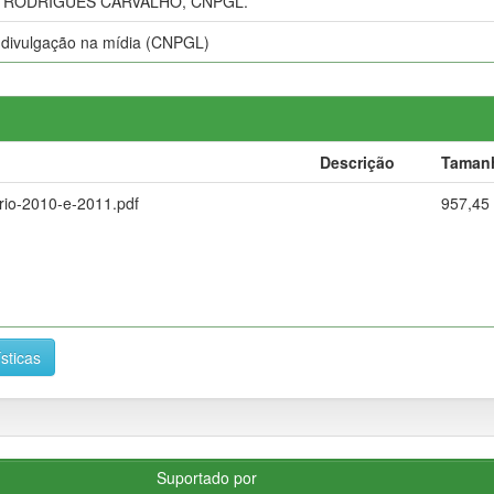
 RODRIGUES CARVALHO, CNPGL.
e divulgação na mídia (CNPGL)
Descrição
Taman
rio-2010-e-2011.pdf
957,45
ísticas
Suportado por