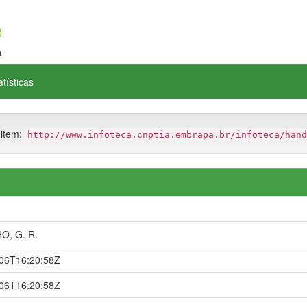
atísticas
 item:
http://www.infoteca.cnptia.embrapa.br/infoteca/hand
O, G. R.
06T16:20:58Z
06T16:20:58Z