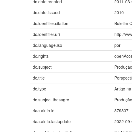
dc.date.created
2011-03-
dc.date.issued
2010
dc.identifier.citation
Boletim C
dc.identifier.uri
http://ww
dc.language.iso
por
dc.rights
openAcc
dc.subject
Produção
dc.title
Perspecti
dc.type
Artigo na
dc.subject.thesagro
Produção 
riaa.ainfo.id
879807
riaa.ainfo.lastupdate
2022-09-