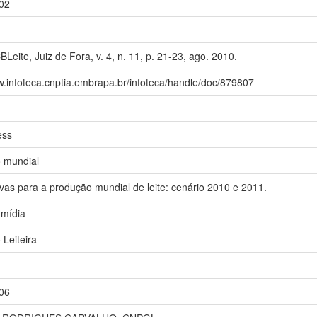
02
BLeite, Juiz de Fora, v. 4, n. 11, p. 21-23, ago. 2010.
w.infoteca.cnptia.embrapa.br/infoteca/handle/doc/879807
ess
 mundial
vas para a produção mundial de leite: cenário 2010 e 2011.
 mídia
Leiteira
06