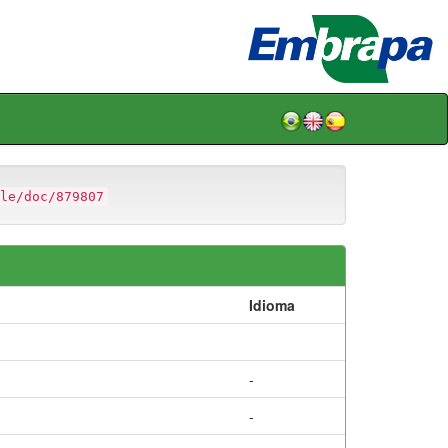
le/doc/879807
Idioma
-
-