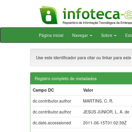
Skip
Página inicial
Navegar
Sobre
Est
navigation
Use este identificador para citar ou linkar para este
Registro completo de metadados
Campo DC
Valor
dc.contributor.author
MARTINS, C. R.
dc.contributor.author
JESUS JUNIOR, L. A. de
dc.date.accessioned
2011-06-15T01:02:39Z