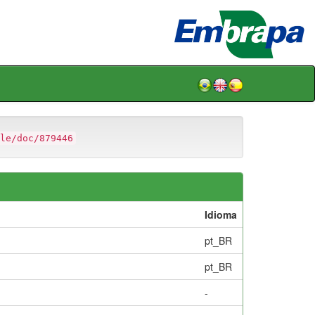
le/doc/879446
Idioma
pt_BR
pt_BR
-