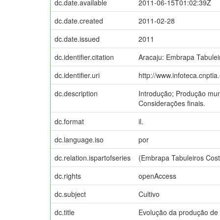
dc.date.available
2011-06-15T01:02:39Z
dc.date.created
2011-02-28
dc.date.issued
2011
dc.identifier.citation
Aracaju: Embrapa Tabuleir
dc.identifier.uri
http://www.infoteca.cnpti
dc.description
Introdução; Produção mundi
Considerações finais.
dc.format
il.
dc.language.iso
por
dc.relation.ispartofseries
(Embrapa Tabuleiros Cost
dc.rights
openAccess
dc.subject
Cultivo
dc.title
Evolução da produção de c