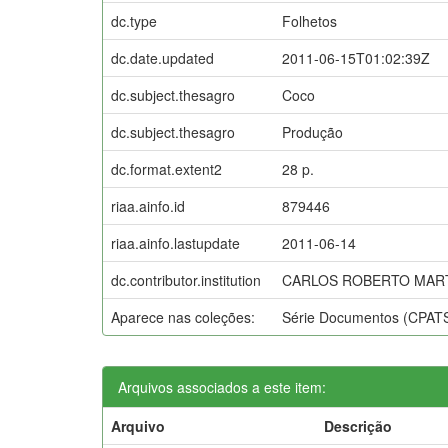
dc.type
Folhetos
dc.date.updated
2011-06-15T01:02:39Z
dc.subject.thesagro
Coco
dc.subject.thesagro
Produção
dc.format.extent2
28 p.
riaa.ainfo.id
879446
riaa.ainfo.lastupdate
2011-06-14
dc.contributor.institution
CARLOS ROBERTO MARTI
Aparece nas coleções:
Série Documentos (CPAT
Arquivos associados a este item:
Arquivo
Descrição