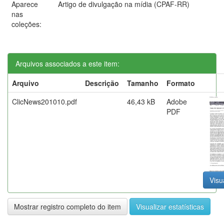
Aparece
Artigo de divulgação na mídia (CPAF-RR)
nas
coleções:
Arquivos associados a este item:
Arquivo
Descrição
Tamanho
Formato
ClicNews201010.pdf
46,43 kB
Adobe
PDF
Visu
Mostrar registro completo do item
Visualizar estatísticas