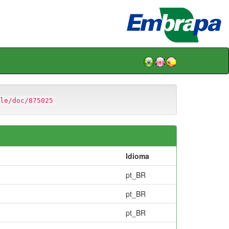
le/doc/875025
Idioma
pt_BR
pt_BR
pt_BR