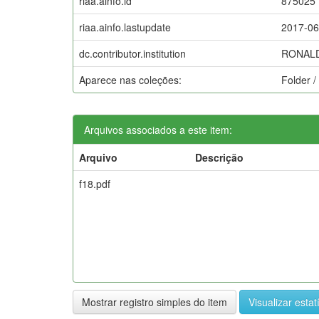
riaa.ainfo.id
875025
riaa.ainfo.lastupdate
2017-06
dc.contributor.institution
RONALD
Aparece nas coleções:
Folder /
Arquivos associados a este item:
Arquivo
Descrição
f18.pdf
Mostrar registro simples do item
Visualizar estat