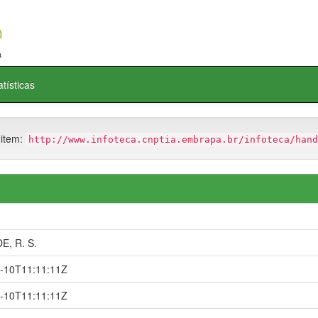
atísticas
 item:
http://www.infoteca.cnptia.embrapa.br/infoteca/hand
, R. S.
-10T11:11:11Z
-10T11:11:11Z