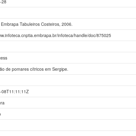
-28
: Embrapa Tabuleiros Costeiros, 2006.
ww.infoteca.cnptia.embrapa.br/infoteca/handle/doc/875025
cess
ção de pomares cítricos em Sergipe.
-08T11:11:11Z
ura
o