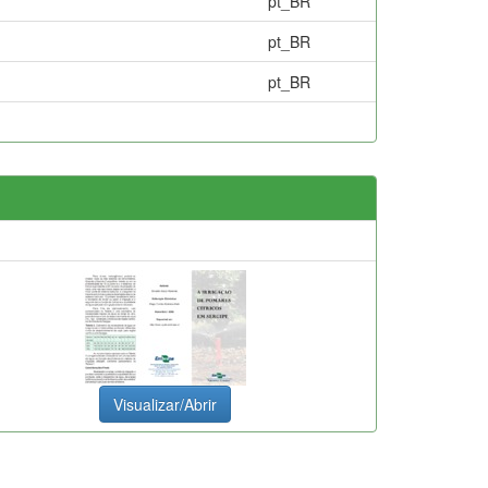
pt_BR
pt_BR
pt_BR
Visualizar/Abrir