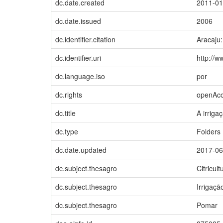
dc.date.created
2011-01
dc.date.issued
2006
dc.identifier.citation
Aracaju
dc.identifier.uri
http://w
dc.language.iso
por
dc.rights
openAc
dc.title
A irriga
dc.type
Folders
dc.date.updated
2017-06
dc.subject.thesagro
Citricult
dc.subject.thesagro
Irrigaçã
dc.subject.thesagro
Pomar