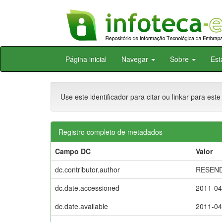
Skip
Página inicial
Navegar
Sobre
Est
navigation
Use este identificador para citar ou linkar para este
Registro completo de metadados
Campo DC
Valor
dc.contributor.author
RESENDE
dc.date.accessioned
2011-04
dc.date.available
2011-04