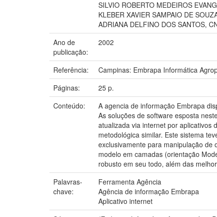
SILVIO ROBERTO MEDEIROS EVANGE
KLEBER XAVIER SAMPAIO DE SOUZA
ADRIANA DELFINO DOS SANTOS, CN
Ano de
2002
publicação:
Referência:
Campinas: Embrapa Informática Agrop
Páginas:
25 p.
Conteúdo:
A agencia de informação Embrapa dispo
As soluções de software esposta nest
atualizada via internet por aplicativo
metodológica similar. Este sistema tev
exclusivamente para manipulação de d
modelo em camadas (orientação Model 
robusto em seu todo, além das melhor
Palavras-
Ferramenta Agência
chave:
Agência de informação Embrapa
Aplicativo internet