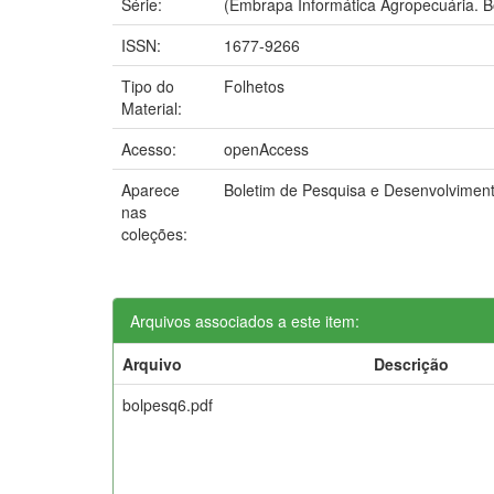
Série:
(Embrapa Informática Agropecuária. B
ISSN:
1677-9266
Tipo do
Folhetos
Material:
Acesso:
openAccess
Aparece
Boletim de Pesquisa e Desenvolvimen
nas
coleções:
Arquivos associados a este item:
Arquivo
Descrição
bolpesq6.pdf