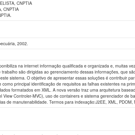
LISTA, CNPTIA
, CNPTIA
PTIA.
ecuária, 2002.
nibiliza na internet informação qualificada e organizada e, muitas 
e trabalho são dirigidas ao gerenciamento dessas informações, que s
s deste sistema. O objetivo de apresentar essas soluções é contribuir 
e como principal identificação de requisitos as falhas existentes na pr
ados formatados em XML. A nova versão traz uma arquitetura baseada
View Controler-MVC), uso de containers e sistema gerenciador de ba
ias de manutenabilidade. Termos para indexação:J2EE, XML, PDOM, Mo