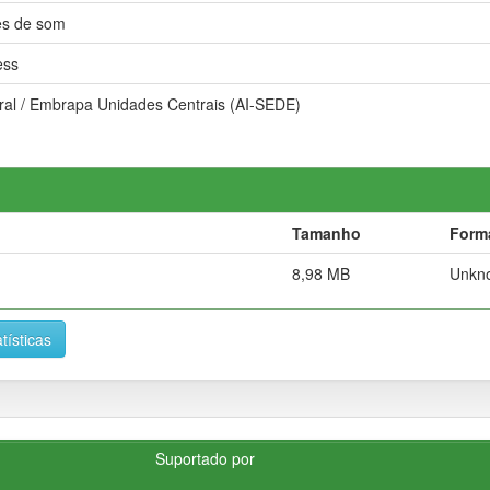
s de som
ess
ral / Embrapa Unidades Centrais (AI-SEDE)
Tamanho
Form
8,98 MB
Unkn
tísticas
Suportado por