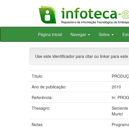
Skip
Página inicial
Navegar
Sobre
Est
navigation
Use este identificador para citar ou linkar para este
Título:
PRODUÇÃO
Ano de publicação:
2010
Referência:
In: PROGR
Thesagro:
Semente
Murici
Notas:
Programa