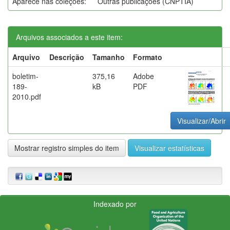
Aparece nas coleções:
Outras publicações (CNPTIA)
Arquivos associados a este item:
Arquivo
Descrição
Tamanho
Formato
boletim-
375,16
Adobe
189-
kB
PDF
2010.pdf
Visualizar/Abrir
Mostrar registro simples do item
Visualizar estatísticas
Indexado por