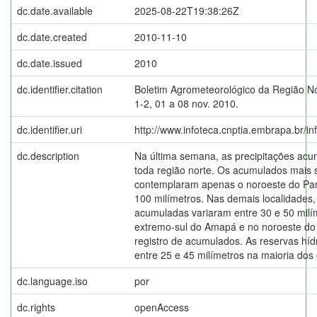
dc.date.available
2025-08-22T19:38:26Z
dc.date.created
2010-11-10
dc.date.issued
2010
dc.identifier.citation
Boletim Agrometeorológico da Região No
1-2, 01 a 08 nov. 2010.
dc.identifier.uri
http://www.infoteca.cnptia.embrapa.br/i
dc.description
Na última semana, as precipitações acu
toda região norte. Os acumulados mais si
contemplaram apenas o noroeste do Pará
100 milímetros. Nas demais localidades,
acumuladas variaram entre 30 e 50 milí
extremo-sul do Amapá e no noroeste do
registro de acumulados. As reservas híd
entre 25 e 45 milímetros na maioria dos 
dc.language.iso
por
dc.rights
openAccess