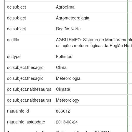
dc.subject
Agroclima
dc.subject
Agrometeorologia
dc.subject
Região Norte
dc.title
AGRITEMPO: Sistema de Monitoramento
estações meteorológicas da Região Nort
dc.type
Folhetos
dc.subject.thesagro
Clima
dc.subject.thesagro
Meteorologia
dc.subject.nalthesaurus
Climate
dc.subject.nalthesaurus
Meteorology
riaa.ainfo.id
866612
riaa.ainfo.lastupdate
2013-06-24