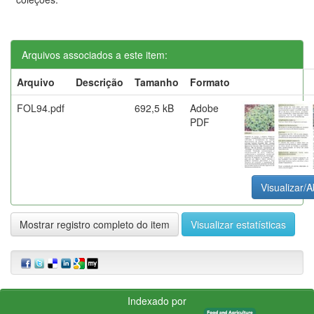
Arquivos associados a este item:
Arquivo
Descrição
Tamanho
Formato
FOL94.pdf
692,5 kB
Adobe
PDF
Visualizar/A
Mostrar registro completo do item
Visualizar estatísticas
Indexado por