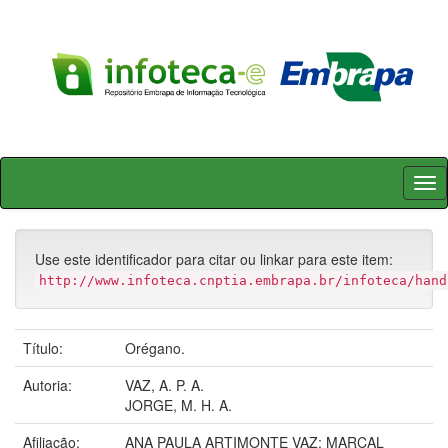
Skip
navigation
Use este identificador para citar ou linkar para este item:
http://www.infoteca.cnptia.embrapa.br/infoteca/hand
Título:
Orégano.
Autoria:
VAZ, A. P. A.
JORGE, M. H. A.
Afiliação:
ANA PAULA ARTIMONTE VAZ; MARCAL