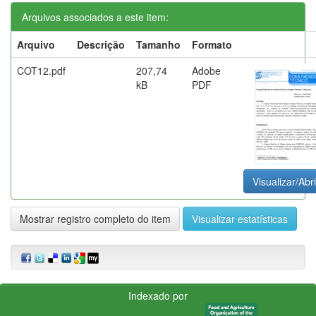
Arquivos associados a este item:
Arquivo
Descrição
Tamanho
Formato
COT12.pdf
207,74
Adobe
kB
PDF
Visualizar/Abri
Mostrar registro completo do item
Visualizar estatísticas
Indexado por