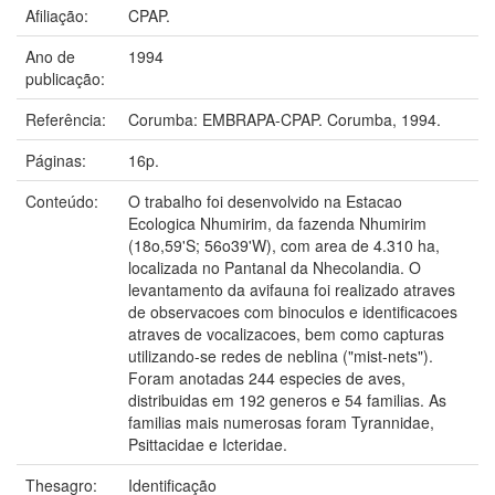
Afiliação:
CPAP.
Ano de
1994
publicação:
Referência:
Corumba: EMBRAPA-CPAP. Corumba, 1994.
Páginas:
16p.
Conteúdo:
O trabalho foi desenvolvido na Estacao
Ecologica Nhumirim, da fazenda Nhumirim
(18o,59'S; 56o39'W), com area de 4.310 ha,
localizada no Pantanal da Nhecolandia. O
levantamento da avifauna foi realizado atraves
de observacoes com binoculos e identificacoes
atraves de vocalizacoes, bem como capturas
utilizando-se redes de neblina ("mist-nets").
Foram anotadas 244 especies de aves,
distribuidas em 192 generos e 54 familias. As
familias mais numerosas foram Tyrannidae,
Psittacidae e Icteridae.
Thesagro:
Identificação