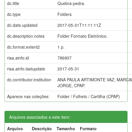
dc.title
Quebra-pedra.
dc.type
Folders
dc.date.updated
2017-05-31T11:11:11Z
dc.description.notes
Folder Formato Eletrônico.
dc.format.extent2
1 p.
riaa.ainfo.id
786907
riaa.ainfo.lastupdate
2017-05-31
dc.contributor.institution
ANA PAULA ARTIMONTE VAZ; MARCA
JORGE, CPAP.
Aparece nas coleções:
Folder / Folheto / Cartilha (CPAP)
Arquivos associados a este item:
Arquivo
Descrição
Tamanho
Formato