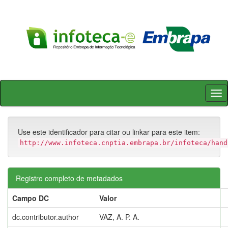
Skip
navigation
Use este identificador para citar ou linkar para este item:
http://www.infoteca.cnptia.embrapa.br/infoteca/hand
Registro completo de metadados
Campo DC
Valor
dc.contributor.author
VAZ, A. P. A.