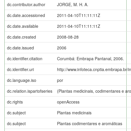
dc.contributor.author
JORGE, M. H. A.
dc.date.accessioned
2011-04-10T11:11:11Z
dc.date.available
2011-04-10T11:11:11Z
dc.date.created
2008-08-28
dc.date.issued
2006
dc.identifier.citation
Corumbá: Embrapa Pantanal, 2006.
dc.identifier.uri
http://www.infoteca.cnptia.embrapa.br/
dc.language.iso
por
dc.relation.ispartofseries
(Plantas medicinais, codimentares e ar
dc.rights
openAccess
dc.subject
Plantas medicinais
dc.subject
Plantas codimentares e aromáticas