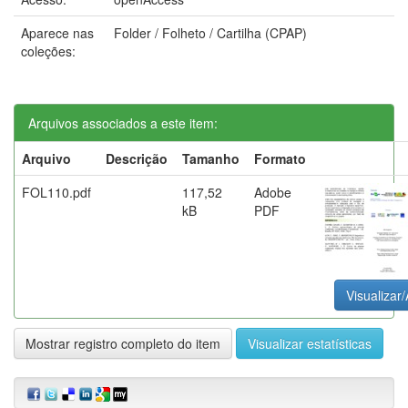
Aparece nas
Folder / Folheto / Cartilha (CPAP)
coleções:
Arquivos associados a este item:
Arquivo
Descrição
Tamanho
Formato
FOL110.pdf
117,52
Adobe
kB
PDF
Visualizar/
Mostrar registro completo do item
Visualizar estatísticas