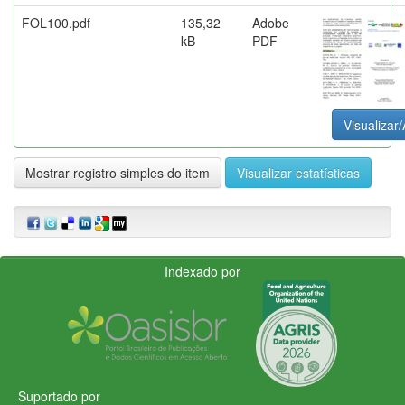
FOL100.pdf
135,32
Adobe
kB
PDF
Visualizar/
Mostrar registro simples do item
Visualizar estatísticas
Indexado por
Suportado por