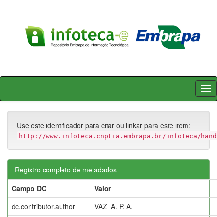
Skip
navigation
Use este identificador para citar ou linkar para este item:
http://www.infoteca.cnptia.embrapa.br/infoteca/hand
Registro completo de metadados
Campo DC
Valor
dc.contributor.author
VAZ, A. P. A.