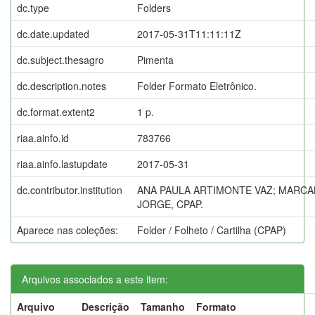
dc.type
Folders
dc.date.updated
2017-05-31T11:11:11Z
dc.subject.thesagro
Pimenta
dc.description.notes
Folder Formato Eletrônico.
dc.format.extent2
1 p.
riaa.ainfo.id
783766
riaa.ainfo.lastupdate
2017-05-31
dc.contributor.institution
ANA PAULA ARTIMONTE VAZ; MARCA
JORGE, CPAP.
Aparece nas coleções:
Folder / Folheto / Cartilha (CPAP)
Arquivos associados a este item:
Arquivo
Descrição
Tamanho
Formato