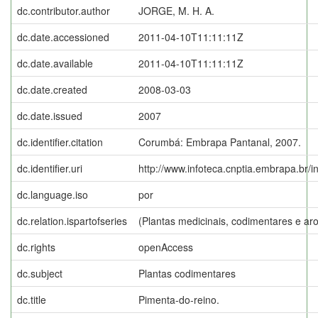
dc.contributor.author
JORGE, M. H. A.
dc.date.accessioned
2011-04-10T11:11:11Z
dc.date.available
2011-04-10T11:11:11Z
dc.date.created
2008-03-03
dc.date.issued
2007
dc.identifier.citation
Corumbá: Embrapa Pantanal, 2007.
dc.identifier.uri
http://www.infoteca.cnptia.embrapa.br/
dc.language.iso
por
dc.relation.ispartofseries
(Plantas medicinais, codimentares e ar
dc.rights
openAccess
dc.subject
Plantas codimentares
dc.title
Pimenta-do-reino.