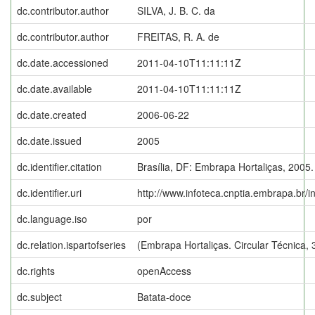
dc.contributor.author
SILVA, J. B. C. da
dc.contributor.author
FREITAS, R. A. de
dc.date.accessioned
2011-04-10T11:11:11Z
dc.date.available
2011-04-10T11:11:11Z
dc.date.created
2006-06-22
dc.date.issued
2005
dc.identifier.citation
Brasília, DF: Embrapa Hortaliças, 2005.
dc.identifier.uri
http://www.infoteca.cnptia.embrapa.br/
dc.language.iso
por
dc.relation.ispartofseries
(Embrapa Hortaliças. Circular Técnica, 
dc.rights
openAccess
dc.subject
Batata-doce