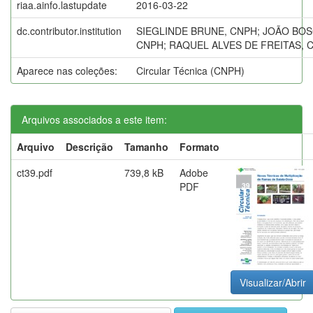
riaa.ainfo.lastupdate
2016-03-22
dc.contributor.institution
SIEGLINDE BRUNE, CNPH; JOÃO BOS
CNPH; RAQUEL ALVES DE FREITAS, 
Aparece nas coleções:
Circular Técnica (CNPH)
Arquivos associados a este item:
Arquivo
Descrição
Tamanho
Formato
ct39.pdf
739,8 kB
Adobe
PDF
Visualizar/Abrir