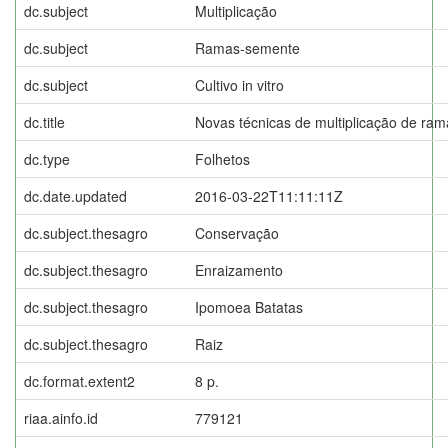
dc.subject
Multiplicação
dc.subject
Ramas-semente
dc.subject
Cultivo in vitro
dc.title
Novas técnicas de multiplicação de ram
dc.type
Folhetos
dc.date.updated
2016-03-22T11:11:11Z
dc.subject.thesagro
Conservação
dc.subject.thesagro
Enraizamento
dc.subject.thesagro
Ipomoea Batatas
dc.subject.thesagro
Raiz
dc.format.extent2
8 p.
riaa.ainfo.id
779121