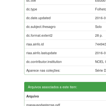
dc.title
Estudo
dc.type
Folhet
dc.date.updated
2016-0
dc.subject.thesagro
Solo
dc.format.extent2
28 p.
riaa.ainfo.id
74494
riaa.ainfo.lastupdate
2016-0
dc.contributor.institution
NOEL 
Aparece nas coleções:
Série 
Arquivos associados a este item:
Arquivo
mapausodasterras.pdf