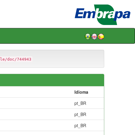
le/doc/744943
Idioma
pt_BR
pt_BR
pt_BR