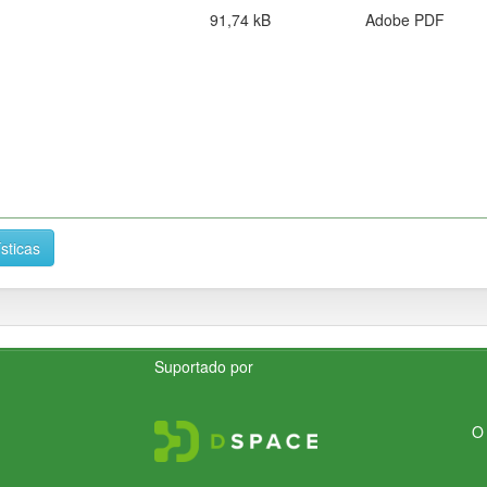
91,74 kB
Adobe PDF
ísticas
Suportado por
O 