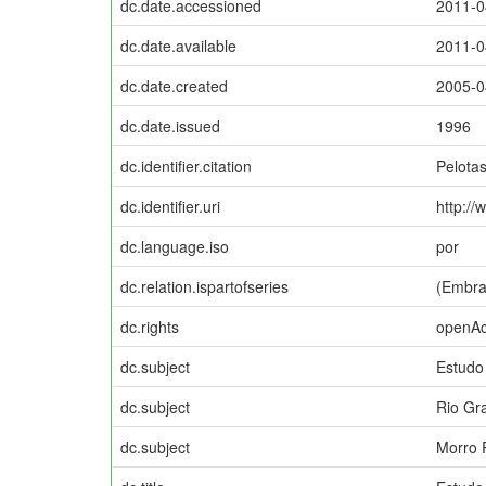
dc.date.accessioned
2011-0
dc.date.available
2011-0
dc.date.created
2005-0
dc.date.issued
1996
dc.identifier.citation
Pelota
dc.identifier.uri
http://
dc.language.iso
por
dc.relation.ispartofseries
(Embra
dc.rights
openA
dc.subject
Estudo
dc.subject
Rio Gr
dc.subject
Morro