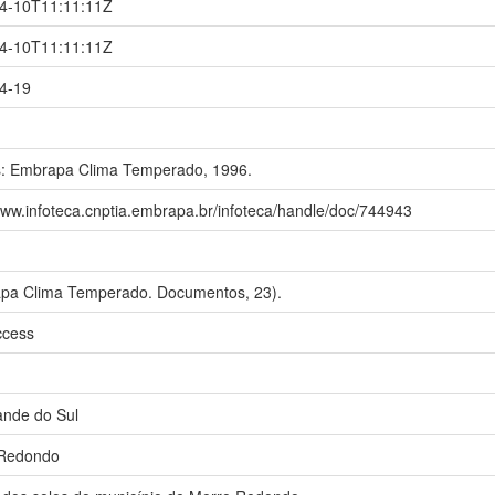
4-10T11:11:11Z
4-10T11:11:11Z
4-19
s: Embrapa Clima Temperado, 1996.
www.infoteca.cnptia.embrapa.br/infoteca/handle/doc/744943
pa Clima Temperado. Documentos, 23).
ccess
ande do Sul
 Redondo