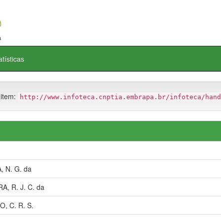
atísticas
 item:
http://www.infoteca.cnptia.embrapa.br/infoteca/hand
 N. G. da
A, R. J. C. da
, C. R. S.