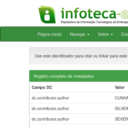
Skip
Página inicial
Navegar
Sobre
Est
navigation
Use este identificador para citar ou linkar para este
Registro completo de metadados
Campo DC
Valor
dc.contributor.author
CUNHA,
dc.contributor.author
SILVEIR
dc.contributor.author
SEVERO