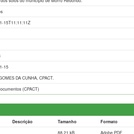
 dos solos do município de Morro Redondo.
os
1-15T11:11:11Z
3
1-15
GOMES DA CUNHA, CPACT.
Documentos (CPACT)
Descrição
Tamanho
Formato
88,21 kB
Adobe PDF