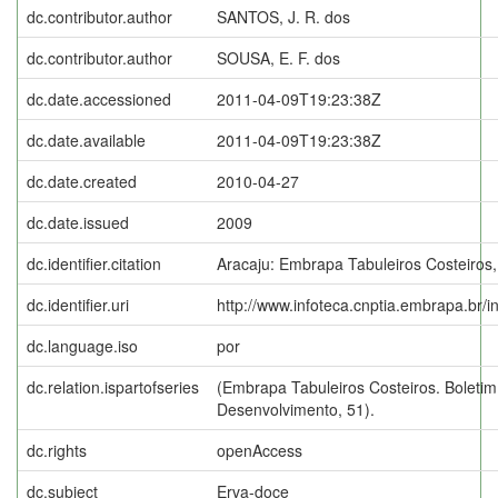
dc.contributor.author
SANTOS, J. R. dos
dc.contributor.author
SOUSA, E. F. dos
dc.date.accessioned
2011-04-09T19:23:38Z
dc.date.available
2011-04-09T19:23:38Z
dc.date.created
2010-04-27
dc.date.issued
2009
dc.identifier.citation
Aracaju: Embrapa Tabuleiros Costeiros,
dc.identifier.uri
http://www.infoteca.cnptia.embrapa.br/
dc.language.iso
por
dc.relation.ispartofseries
(Embrapa Tabuleiros Costeiros. Boletim
Desenvolvimento, 51).
dc.rights
openAccess
dc.subject
Erva-doce