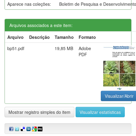
Aparece nas coleções:
Boletim de Pesquisa e Desenvolviment
Arquivos associados a este item:
Arquivo
Descrição
Tamanho
Formato
bp51.pdf
19,85 MB
Adobe
PDF
Visualizar/Abrir
Mostrar registro simples do item
Visualizar estatísticas