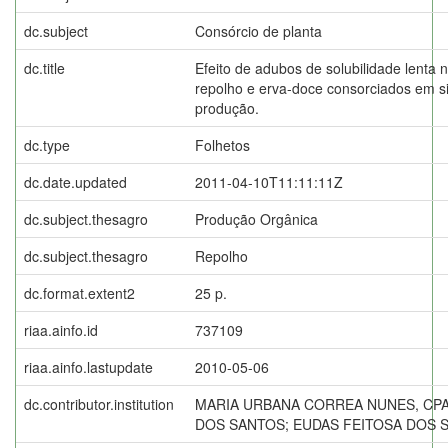
dc.subject
Consórcio de planta
dc.title
Efeito de adubos de solubilidade lenta 
repolho e erva-doce consorciados em s
produção.
dc.type
Folhetos
dc.date.updated
2011-04-10T11:11:11Z
dc.subject.thesagro
Produção Orgânica
dc.subject.thesagro
Repolho
dc.format.extent2
25 p.
riaa.ainfo.id
737109
riaa.ainfo.lastupdate
2010-05-06
dc.contributor.institution
MARIA URBANA CORREA NUNES, CPA
DOS SANTOS; EUDAS FEITOSA DOS 