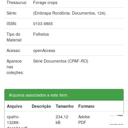
Thesaurus:
Forage crops
Série:
(Embrapa Rondônia. Documentos, 124).
ISSN:
0103-9865
Tipo do
Folhetos
Material:
Acesso:
openAccess
Aparece
Série Documentos (CPAF-RO)
nas
coleções:
Arquivos associados a este item:
Arquivo
Descrição
Tamanho
Formato
cpafro-
234,12
Adobe
13288-
kB
PDF
doc124.pdf