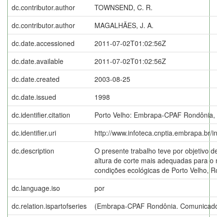
dc.contributor.author
TOWNSEND, C. R.
dc.contributor.author
MAGALHÃES, J. A.
dc.date.accessioned
2011-07-02T01:02:56Z
dc.date.available
2011-07-02T01:02:56Z
dc.date.created
2003-08-25
dc.date.issued
1998
dc.identifier.citation
Porto Velho: Embrapa-CPAF Rondônia,
dc.identifier.uri
http://www.infoteca.cnptia.embrapa.br/
dc.description
O presente trabalho teve por objetivo d
altura de corte mais adequadas para o
condições ecológicas de Porto Velho, R
dc.language.iso
por
dc.relation.ispartofseries
(Embrapa-CPAF Rondônia. Comunicado 