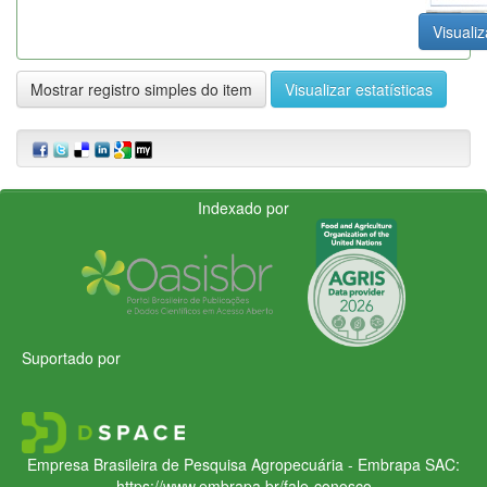
Visualiz
Mostrar registro simples do item
Visualizar estatísticas
Indexado por
Suportado por
Empresa Brasileira de Pesquisa Agropecuária - Embrapa
SAC:
https://www.embrapa.br/fale-conosco