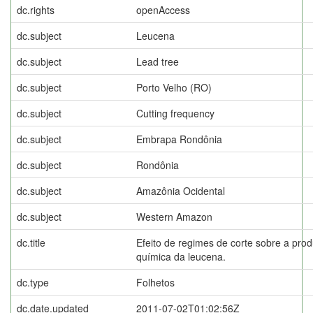
dc.rights
openAccess
dc.subject
Leucena
dc.subject
Lead tree
dc.subject
Porto Velho (RO)
dc.subject
Cutting frequency
dc.subject
Embrapa Rondônia
dc.subject
Rondônia
dc.subject
Amazônia Ocidental
dc.subject
Western Amazon
dc.title
Efeito de regimes de corte sobre a pro
química da leucena.
dc.type
Folhetos
dc.date.updated
2011-07-02T01:02:56Z