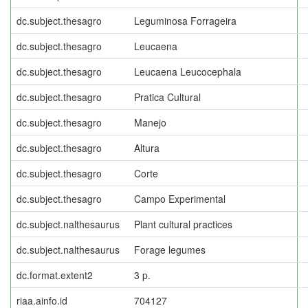
dc.subject.thesagro
Leguminosa Forrageira
dc.subject.thesagro
Leucaena
dc.subject.thesagro
Leucaena Leucocephala
dc.subject.thesagro
Pratica Cultural
dc.subject.thesagro
Manejo
dc.subject.thesagro
Altura
dc.subject.thesagro
Corte
dc.subject.thesagro
Campo Experimental
dc.subject.nalthesaurus
Plant cultural practices
dc.subject.nalthesaurus
Forage legumes
dc.format.extent2
3 p.
riaa.ainfo.id
704127