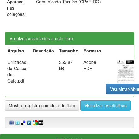
Aparece
Comunicado Técnico (CPAF-RO)
nas
coleções:
Arquivos associados a este item:
Arquivo
Descrição
Tamanho
Formato
Utilizacao-
355,67
Adobe
da-Casca-
kB
PDF
de-
Cafe.pdf
Visualizar/Abri
Mostrar registro completo do item
Visualizar estatísticas