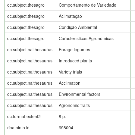
dc.subject.thesagro
Comportamento de Variedade
dc.subject.thesagro
Aclimatação
dc.subject.thesagro
Condição Ambiental
dc.subject.thesagro
Características Agronômicas
dc.subject.nalthesaurus
Forage legumes
dc.subject.nalthesaurus
Introduced plants
dc.subject.nalthesaurus
Variety trials
dc.subject.nalthesaurus
Acclimation
dc.subject.nalthesaurus
Environmental factors
dc.subject.nalthesaurus
Agronomic traits
dc.format.extent2
8 p.
riaa.ainfo.id
698004