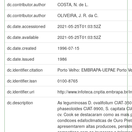
dc.contributor.author
COSTA, N. de L.
dc.contributor.author
OLIVEIRA, J. R. da C.
dc.date.accessioned
2021-05-25T01:03:52Z
dc.date.available
2021-05-25T01:03:52Z
dc.date.created
1996-07-15
dc.date.issued
1986
dc.identifier.citation
Porto Velho: EMBRAPA-UEPAE Porto Ve
dc.identifier.issn
0100-8765
dc.identifier.uri
http://www.infoteca.cnptia.embrapa.br/
dc.description
As leguminosas D. ovalifolium CIAT-350,
phaseoloides CIAT-9900, S. capitata CI
cv. Cook se destacaram como as mais 
condicoes edafoclimaticas de Ouro Pre
apresemtarem altas producoes, persist
competicao com as invasoras e toleranc