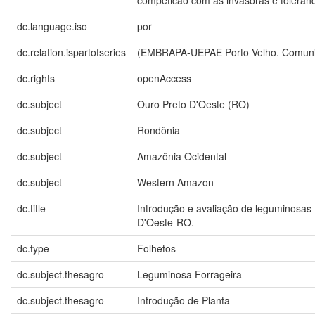
dc.language.iso
por
dc.relation.ispartofseries
(EMBRAPA-UEPAE Porto Velho. Comunic
dc.rights
openAccess
dc.subject
Ouro Preto D'Oeste (RO)
dc.subject
Rondônia
dc.subject
Amazônia Ocidental
dc.subject
Western Amazon
dc.title
Introdução e avaliação de leguminosas 
D'Oeste-RO.
dc.type
Folhetos
dc.subject.thesagro
Leguminosa Forrageira
dc.subject.thesagro
Introdução de Planta