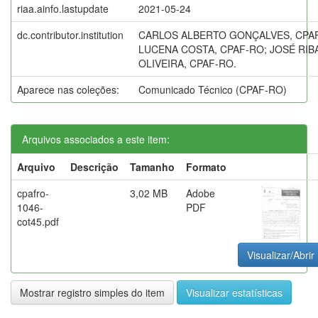
riaa.ainfo.lastupdate
2021-05-24
dc.contributor.institution
CARLOS ALBERTO GONÇALVES, CPA
LUCENA COSTA, CPAF-RO; JOSÉ RI
OLIVEIRA, CPAF-RO.
Aparece nas coleções:
Comunicado Técnico (CPAF-RO)
Arquivos associados a este item:
Arquivo
Descrição
Tamanho
Formato
cpafro-
3,02 MB
Adobe
1046-
PDF
cot45.pdf
Visualizar/Abrir
Mostrar registro simples do item
Visualizar estatísticas