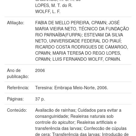
LOPES, M. T. do R.
WOLFF, L. F.
Afiliação:
FABIA DE MELLO PEREIRA, CPAMN; JOSÉ
MARIA VIEIRA NETO, TÉCNICO DA FUNDAÇÃO
RIO PARNAÍBA(FURPA); ESTEVAM DA SILVA
NETO, UNIVERSIDADE FEDERAL DO PIAUÍ;
RICARDO COSTA RODRIGUES DE CAMARGO,
CPAMN; MARIA TERESA DO REGO LOPES,
CPAMN; LUIS FERNANDO WOLFF, CPAMN.
Ano de
2006
publicação:
Referência:
Teresina: Embrapa Meio-Norte, 2006.
Páginas:
37 p.
Conteúdo:
Avaliacão de rainhas; Cuidados para evitar a
consanguinidade; Realeiras naturais sob
controle do apicultor; Realeiras artificiais e
transferência das larvas; Confeccão de cúpulas
de cera; Transferência das larvas; Introducão de