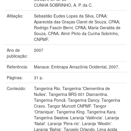
CUNHA SOBRINHO, A. P. da C.
Afiliação:
Sebastião Eudes Lopes da Silva, CPAA;
Aparecida das Graças Claret de Souza, CPAA;
Rodrigo Fascin Berni, CPAA; Maria Geralda de
Souza, CPAA; Almir Pinto da Cunha Sobrinho,
CNPMF.
Ano de
2007
publicação:
Referência:
Manaus: Embrapa Amazônia Ocidental, 2007.
Páginas:
31 p.
Conteúdo:
Tangerina Rio. Tangerina 'Clementina de
Nulles'. Tangerina BRS 001 Diamantina.
Tangerina Poncã. Tangerina Dancy. Tangerina
Cravo. Tangor Murcott CNPMF. Tangor
'Ortanique'. Tangerina King. Tangerina Kara.
Tangerina Swatow. Laranja 'Valência'. Laranja
'Natal'. Laranja 'Pera-rio'. Laranja 'Westin'.
Laranja 'Bahia'. Tangelo Orlando. Lima ácida