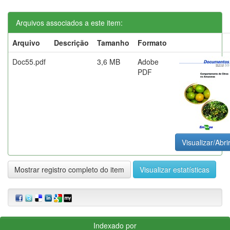
Arquivos associados a este item:
Arquivo
Descrição
Tamanho
Formato
Doc55.pdf
3,6 MB
Adobe
PDF
Visualizar/Abri
Mostrar registro completo do item
Visualizar estatísticas
Indexado por