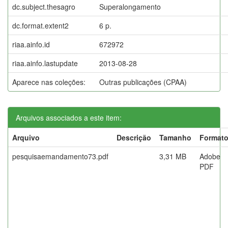
dc.subject.thesagro
Superalongamento
dc.format.extent2
6 p.
riaa.ainfo.id
672972
riaa.ainfo.lastupdate
2013-08-28
Aparece nas coleções:
Outras publicações (CPAA)
Arquivos associados a este item:
Arquivo
Descrição
Tamanho
Format
pesquisaemandamento73.pdf
3,31 MB
Adobe
PDF