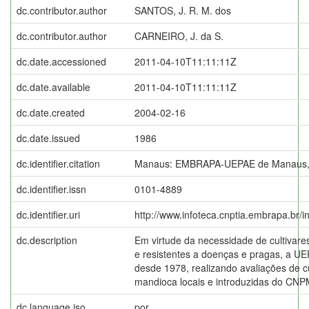
dc.contributor.author
SANTOS, J. R. M. dos
dc.contributor.author
CARNEIRO, J. da S.
dc.date.accessioned
2011-04-10T11:11:11Z
dc.date.available
2011-04-10T11:11:11Z
dc.date.created
2004-02-16
dc.date.issued
1986
dc.identifier.citation
Manaus: EMBRAPA-UEPAE de Manaus,
dc.identifier.issn
0101-4889
dc.identifier.uri
http://www.infoteca.cnptia.embrapa.br/
dc.description
Em virtude da necessidade de cultivare
e resistentes a doenças e pragas, a 
desde 1978, realizando avaliações de cu
mandioca locais e introduzidas do CNP
dc.language.iso
por