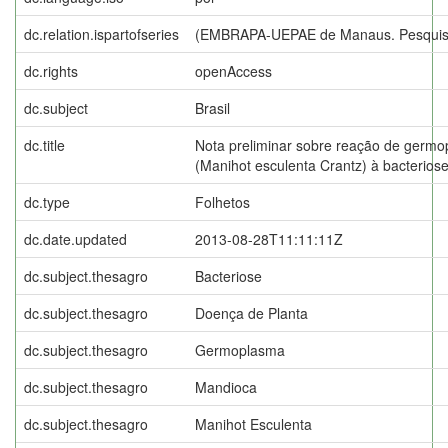
dc.relation.ispartofseries
(EMBRAPA-UEPAE de Manaus. Pesquis
dc.rights
openAccess
dc.subject
Brasil
dc.title
Nota preliminar sobre reação de germ
(Manihot esculenta Crantz) à bacterio
dc.type
Folhetos
dc.date.updated
2013-08-28T11:11:11Z
dc.subject.thesagro
Bacteriose
dc.subject.thesagro
Doença de Planta
dc.subject.thesagro
Germoplasma
dc.subject.thesagro
Mandioca
dc.subject.thesagro
Manihot Esculenta