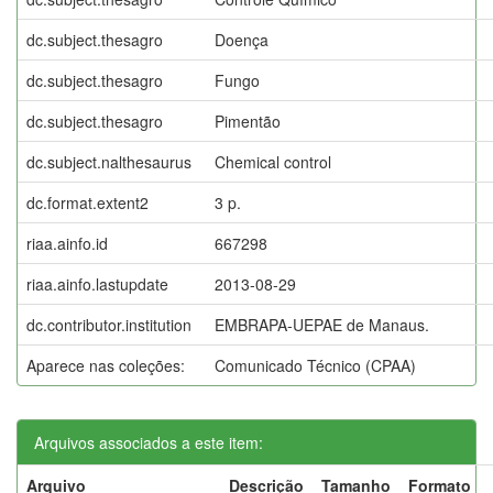
dc.subject.thesagro
Doença
dc.subject.thesagro
Fungo
dc.subject.thesagro
Pimentão
dc.subject.nalthesaurus
Chemical control
dc.format.extent2
3 p.
riaa.ainfo.id
667298
riaa.ainfo.lastupdate
2013-08-29
dc.contributor.institution
EMBRAPA-UEPAE de Manaus.
Aparece nas coleções:
Comunicado Técnico (CPAA)
Arquivos associados a este item:
Arquivo
Descrição
Tamanho
Formato