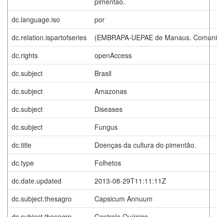
pimentao.
dc.language.iso
por
dc.relation.ispartofseries
(EMBRAPA-UEPAE de Manaus. Comunica
dc.rights
openAccess
dc.subject
Brasil
dc.subject
Amazonas
dc.subject
Diseases
dc.subject
Fungus
dc.title
Doenças da cultura do pimentão.
dc.type
Folhetos
dc.date.updated
2013-08-29T11:11:11Z
dc.subject.thesagro
Capsicum Annuum
dc.subject.thesagro
Controle Químico