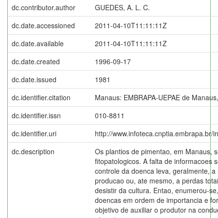
dc.contributor.author
GUEDES, A. L. C.
dc.date.accessioned
2011-04-10T11:11:11Z
dc.date.available
2011-04-10T11:11:11Z
dc.date.created
1996-09-17
dc.date.issued
1981
dc.identifier.citation
Manaus: EMBRAPA-UEPAE de Manaus,
dc.identifier.issn
010-8811
dc.identifier.uri
http://www.infoteca.cnptia.embrapa.br/
dc.description
Os plantios de pimentao, em Manaus, s
fitopatologicos. A falta de informacoes 
controle da doenca leva, geralmente, a
producao ou, ate mesmo, a perdas totai
desistir da cultura. Entao, enumerou-se,
doencas em ordem de importancia e fo
objetivo de auxiliar o produtor na condu