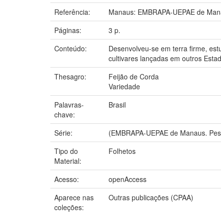
Referência:
Manaus: EMBRAPA-UEPAE de Mana
Páginas:
3 p.
Conteúdo:
Desenvolveu-se em terra firme, est
cultivares lançadas em outros Esta
Thesagro:
Feijão de Corda
Variedade
Palavras-
Brasil
chave:
Série:
(EMBRAPA-UEPAE de Manaus. Pesq
Tipo do
Folhetos
Material:
Acesso:
openAccess
Aparece nas
Outras publicações (CPAA)
coleções: