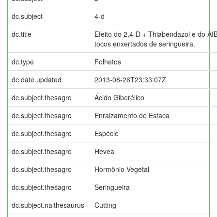
dc.subject
4-d
dc.title
Efeito do 2,4-D + Thiabendazol e do AI
tocos enxertados de seringueira.
dc.type
Folhetos
dc.date.updated
2013-08-26T23:33:07Z
dc.subject.thesagro
Ácido Giberélico
dc.subject.thesagro
Enraizamento de Estaca
dc.subject.thesagro
Espécie
dc.subject.thesagro
Hevea
dc.subject.thesagro
Hormônio Vegetal
dc.subject.thesagro
Seringueira
dc.subject.nalthesaurus
Cutting