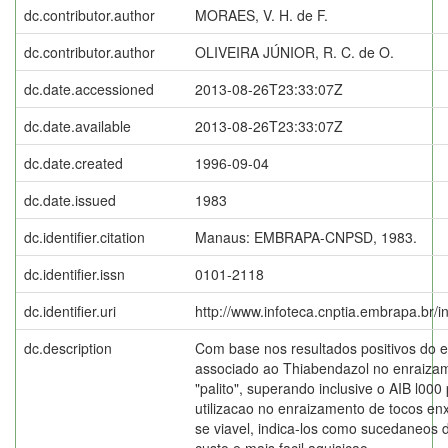
dc.contributor.author
MORAES, V. H. de F.
dc.contributor.author
OLIVEIRA JÚNIOR, R. C. de O.
dc.date.accessioned
2013-08-26T23:33:07Z
dc.date.available
2013-08-26T23:33:07Z
dc.date.created
1996-09-04
dc.date.issued
1983
dc.identifier.citation
Manaus: EMBRAPA-CNPSD, 1983.
dc.identifier.issn
0101-2118
dc.identifier.uri
http://www.infoteca.cnptia.embrapa.br/
dc.description
Com base nos resultados positivos do 
associado ao Thiabendazol no enraiza
"palito", superando inclusive o AIB l000
utilizacao no enraizamento de tocos enx
se viavel, indica-los como sucedaneos 
custo e mais facil aquisicao.