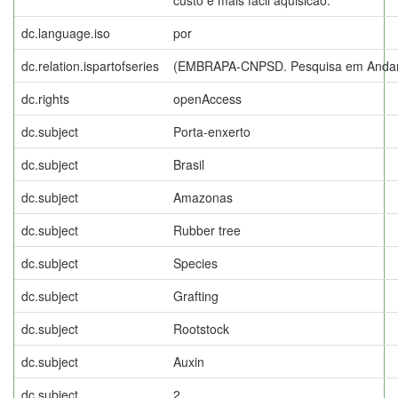
dc.language.iso
por
dc.relation.ispartofseries
(EMBRAPA-CNPSD. Pesquisa em Andam
dc.rights
openAccess
dc.subject
Porta-enxerto
dc.subject
Brasil
dc.subject
Amazonas
dc.subject
Rubber tree
dc.subject
Species
dc.subject
Grafting
dc.subject
Rootstock
dc.subject
Auxin
dc.subject
2