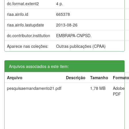
dc.format.extent2
4 p.
riaa.ainfo.id
665378
riaa.ainfo.lastupdate
2013-08-26
dc.contributor.institution
EMBRAPA-CNPSD.
Aparece nas coleções:
Outras publicações (CPAA)
Arquivos associados a este item:
Arquivo
Descrição
Tamanho
Format
pesquisaemandamento21.pdf
1,78 MB
Adobe
PDF