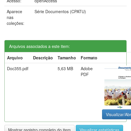
Acesso:
openAccess
Aparece
Série Documentos (CPATU)
nas
coleções:
Arquivos associados a este item:
Arquivo
Descrição
Tamanho
Formato
Doc355.pdf
5,63 MB
Adobe
PDF
Visualizar/Abr
Mostrar registro completo do item
Visualizar estatísticas